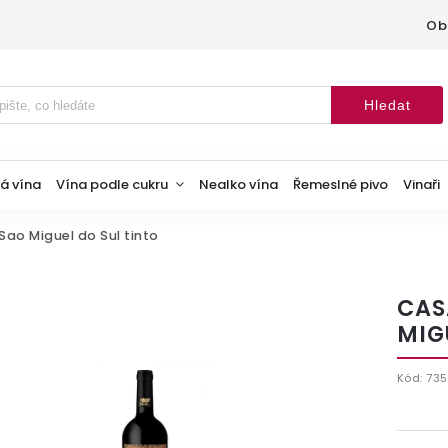
Ob
Hledat
á vína
Vína podle cukru
Nealko vína
Řemeslné pivo
Vinaři
Sao Miguel do Sul tinto
CAS
MIG
Kód:
735