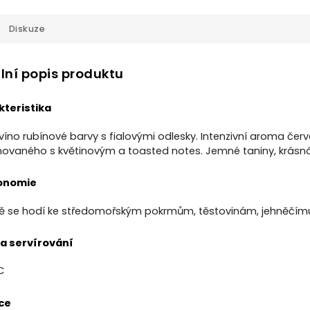
Diskuze
lní popis produktu
teristika
víno rubínové barvy s fialovými odlesky. Intenzivní aroma če
ovaného s květinovým a toasted notes. Jemné taniny, krásná k
onomie
 se hodí ke středomořským pokrmům, těstovinám, jehněčím
a servírování
C
ce