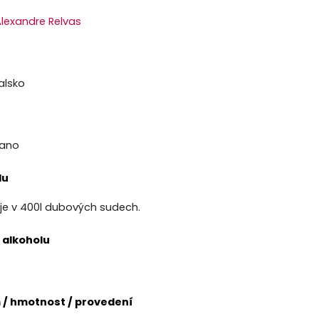
lexandre Relvas
alsko
t
jano
du
aje v 400l dubových sudech.
 alkoholu
/ hmotnost / provedení