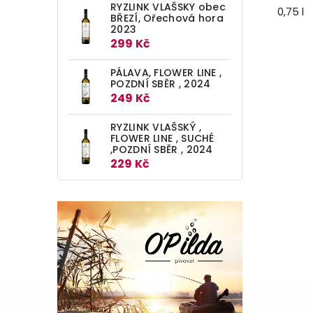
RYZLINK VLAŠSKY obec
0,75 l
BŘEZÍ, Ořechová hora
2023
299 Kč
PÁLAVA, FLOWER LINE ,
POZDNÍ SBĚR , 2024
249 Kč
RYZLINK VLAŠSKÝ ,
FLOWER LINE , SUCHÉ
,POZDNÍ SBĚR , 2024
229 Kč