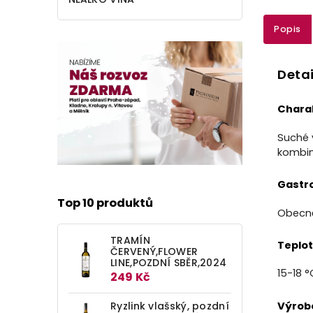
Popis
Detai
Charak
Suché 
kombin
Gastr
Top 10 produktů
Obecně
TRAMÍN
Teplot
ČERVENÝ,FLOWER
LINE,POZDNÍ SBĚR,2024
15-18 °
249 Kč
Ryzlink vlašský, pozdní
Výrob