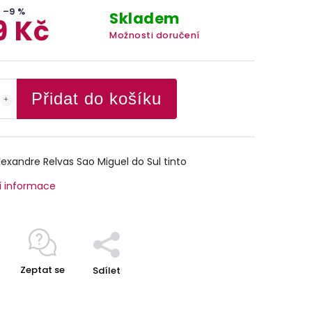
–9 %
Skladem
9 Kč
Možnosti doručení
Přidat do košíku
exandre Relvas Sao Miguel do Sul tinto
í informace
Zeptat se
Sdílet