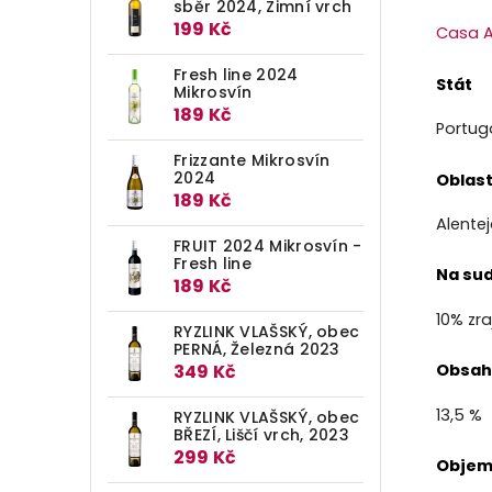
sběr 2024, Zimní vrch
199 Kč
Casa A
Fresh line 2024
Stát
Mikrosvín
189 Kč
Portug
Frizzante Mikrosvín
2024
Oblas
189 Kč
Alente
FRUIT 2024 Mikrosvín -
Fresh line
Na su
189 Kč
10% zr
RYZLINK VLAŠSKÝ, obec
PERNÁ, Železná 2023
349 Kč
Obsah
13,5 %
RYZLINK VLAŠSKÝ, obec
BŘEZÍ, Liščí vrch, 2023
299 Kč
Objem 