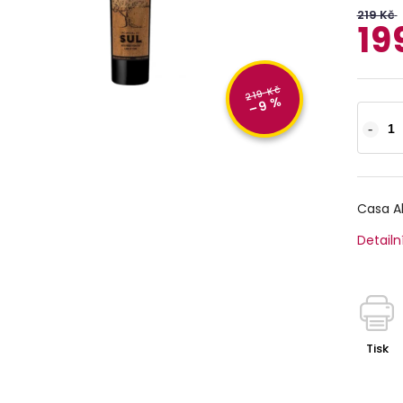
219 Kč
19
219 Kč
–9 %
Casa Al
Detailn
Tisk