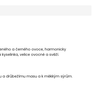
rveného a černého ovoce, harmonicky
yselinka, velice ovocné a svěží.
u a drůbežímu masu a k měkkým sýrům.