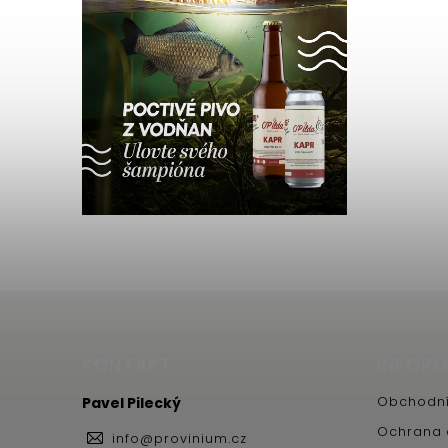
KONTAKT
INFORM
Pavel Pilecký
Obchodní
Ochrana 
info
@
provinium.cz