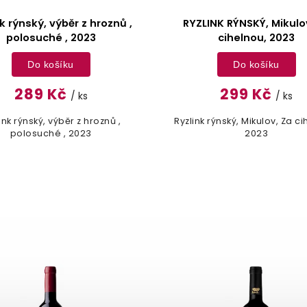
INK RÝNSKÝ, Mikulov, Za
RULANDSKÉ ŠEDÉ,FLO
cihelnou, 2023
LINE,POZDNÍ SBĚR,SUCHÉ
Do košíku
Do košíku
299 Kč
229 Kč
/ ks
/ ks
 rýnský, Mikulov, Za cihelnou,
RULANDSKÉ ŠEDÉ, FLOWER LI
2023
POZDNÍ SBĚR ,SUCHÉ, 20