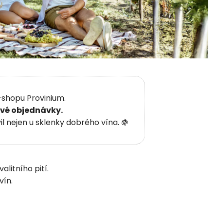
-shopu Provinium.
ové objednávky.
 nejen u sklenky dobrého vína. 🍇
litního pití.
vín.