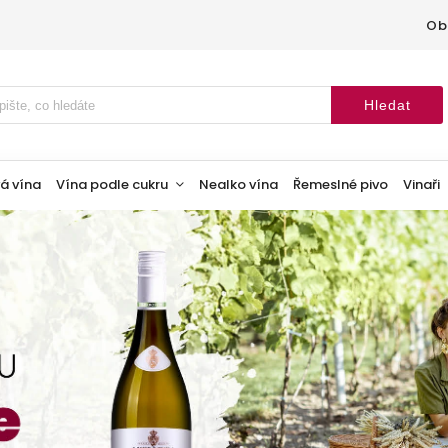
Ob
Hledat
á vína
Vína podle cukru
Nealko vína
Řemeslné pivo
Vinaři