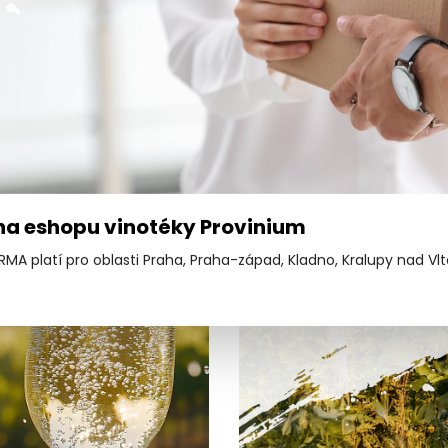
FRUIT 2024 Mikrosvín - Fresh
rosvín - Frizzante, moravské
moravské zemské vín
zemské perlivé víno
 na eshopu vinotéky Provinium
MA platí pro oblasti Praha, Praha-západ, Kladno, Kralupy nad Vl