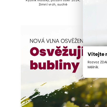
 2024,
line, moravské zemské víno
- Mik
Vítejte
Rozvoz ZDAR
Mělník.