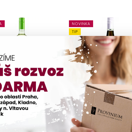
A
NOVINKA
izzante Mikrosvín 2024
FRUIT 2024 Mikrosvín - 
line
Do košíku
Do košíku
189 Kč
/ ks
189 Kč
/ ks
rizzante Mikrosvín 2024