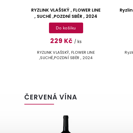
 LINE
Ryzlink rýnský, výběr z hroznů ,
RYZL
2024
polosuché , 2023
Do košíku
289 Kč
/ ks
INE
Ryzlink rýnský, výběr z hroznů ,
Ryzlink
24
polosuché , 2023
ČERVENÁ VÍNA