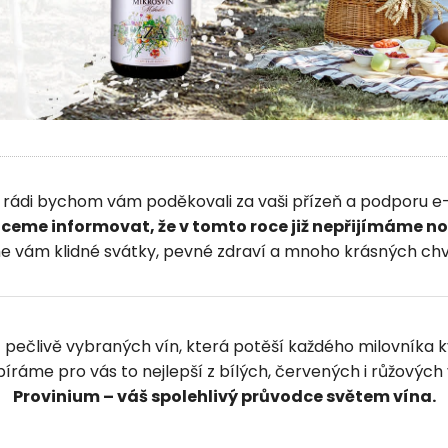
, rádi bychom vám poděkovali za vaši přízeň a podporu e
ceme informovat, že v tomto roce již nepřijímáme n
vám klidné svátky, pevné zdraví a mnoho krásných chvil
 pečlivě vybraných vín, která potěší každého milovníka kva
íráme pro vás to nejlepší z bílých, červených i růžových 
Provinium – váš spolehlivý průvodce světem vína.