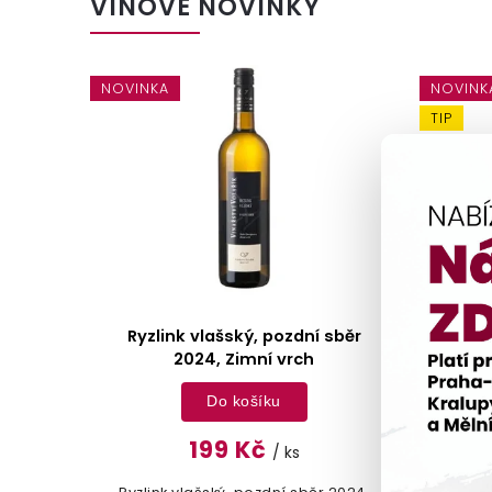
VÍNOVÉ NOVINKY
NOVINKA
NOVINK
TIP
TIP
sběr
Fresh line 2024 Mikrosvín
Fr
Do košíku
189 Kč
/ ks
Fresh line 2024 - Mikrosvín - Fresh
F