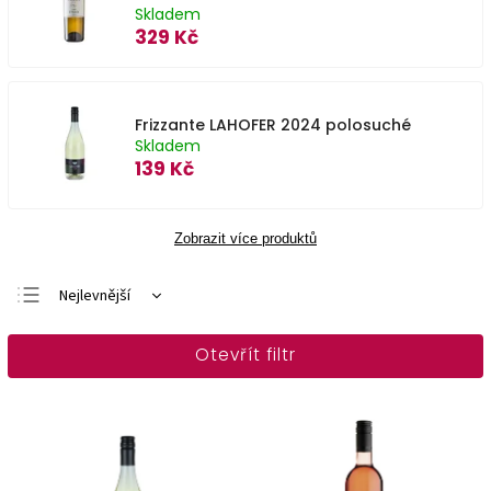
Skladem
329 Kč
Frizzante LAHOFER 2024 polosuché
Skladem
139 Kč
Zobrazit více produktů
Nejlevnější
Nejdražší
Otevřít filtr
Nejprodávanější
Abecedně