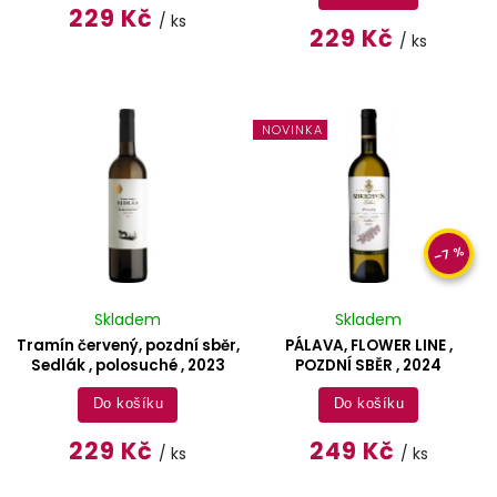
229 Kč
/ ks
229 Kč
/ ks
NOVINKA
–7 %
Skladem
Skladem
Tramín červený, pozdní sběr,
PÁLAVA, FLOWER LINE ,
Sedlák , polosuché , 2023
POZDNÍ SBĚR , 2024
Do košíku
Do košíku
229 Kč
249 Kč
/ ks
/ ks