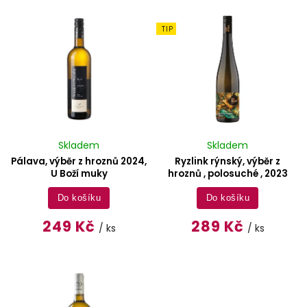
TIP
Skladem
Skladem
Pálava, výběr z hroznů 2024,
Ryzlink rýnský, výběr z
U Boží muky
hroznů , polosuché , 2023
Do košíku
Do košíku
249 Kč
289 Kč
/ ks
/ ks