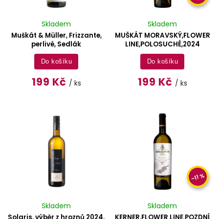
Skladem
Skladem
Muškát & Müller, Frizzante,
MUŠKÁT MORAVSKÝ,FLOWER
perlivé, Sedlák
LINE,POLOSUCHÉ,2024
Do košíku
Do košíku
199 Kč
199 Kč
/ ks
/ ks
–11 %
Skladem
Skladem
Solaris, výběr z hroznů 2024,
KERNER,FLOWER LINE.POZDNÍ