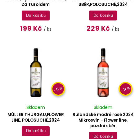
Za Turoldem
SBĚR,POLOSUCHÉ,2024
Do košíku
Do košíku
199 Kč
229 Kč
/ ks
/ ks
–11 %
–11 %
Skladem
Skladem
MÜLLER THURGAU,FLOWER
Rulandské modré rosé 2024
LINE, POLOSUCHÉ,2024
Mikrosvín - Flower line,
pozdní sběr
Do košíku
Do košíku