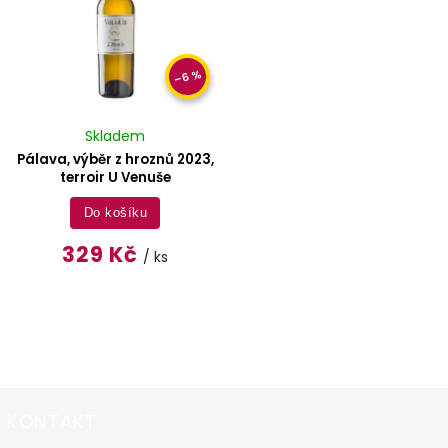
–6 %
Skladem
Pálava, výběr z hroznů 2023,
terroir U Venuše
Do košíku
329 Kč
/ ks
KONTAKT