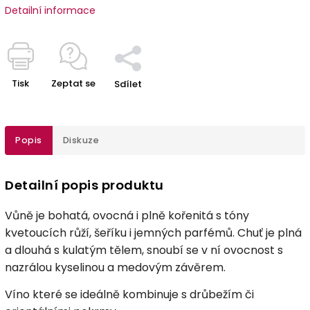
Detailní informace
Tisk
Zeptat se
Sdílet
Popis
Diskuze
Detailní popis produktu
Vůně je bohatá, ovocná i plně kořenitá s tóny
kvetoucích růží, šeříku i jemných parfémů. Chuť je plná
a dlouhá s kulatým tělem, snoubí se v ní ovocnost s
nazrálou kyselinou a medovým závěrem.
Víno které se ideálně kombinuje s drůbežím či