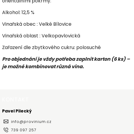
orientálními pokrmy.
Alkohol: 12,5 %
Vinařská obec : Velké Bílovice
Vinařská oblast : Velkopavlovická
Zařazení dle zbytkového cukru: polosuché
Pro objednání je vždy potřeba zaplnit karton (6 ks) –
je možné kombinovat různá vína.
KONTAKT
Pavel Pilecký
info
@
provinium.cz
739 097 257