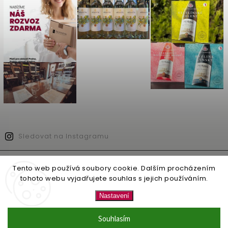
Sledovat na Instagramu
Copyright 2026
PROVINIUM - Vína s přívlastkem kvality
. Všechna práva
Tento web používá soubory cookie. Dalším procházením
vyhrazena.
tohoto webu vyjadřujete souhlas s jejich používáním.
Vytvořil
Shoptet
| Design
Shoptak.cz.
Nastavení
Doprava ZDARMA již od 3500 Kč
Souhlasím