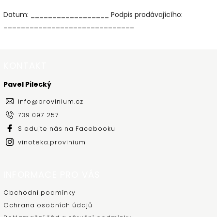
Datum: __________________ Podpis prodávajícího:
______________________________
KONTAKT
Pavel Pilecký
info
@
provinium.cz
739 097 257
Sledujte nás na Facebooku
vinoteka.provinium
INFORMACE PRO VÁS
Obchodní podmínky
Ochrana osobních údajů