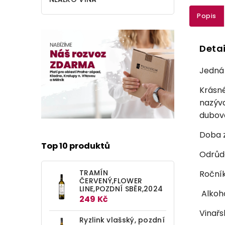
Popis
Detai
Jedná 
Krásné
nazýv
dubov
Doba z
Top 10 produktů
Odrůda
TRAMÍN
Ročník
ČERVENÝ,FLOWER
LINE,POZDNÍ SBĚR,2024
Alkoho
249 Kč
Vinařs
Ryzlink vlašský, pozdní