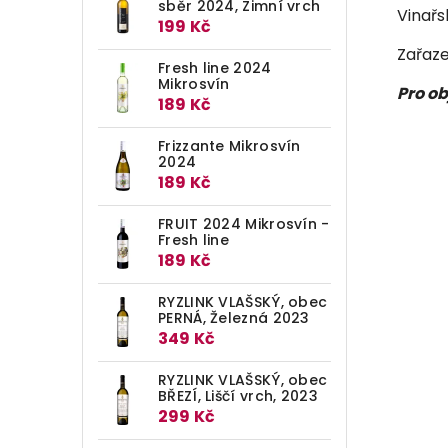
sběr 2024, Zimní vrch
Vinařs
199 Kč
Zařaze
Fresh line 2024
Mikrosvín
Pro ob
189 Kč
Frizzante Mikrosvín
2024
189 Kč
FRUIT 2024 Mikrosvín -
Fresh line
189 Kč
RYZLINK VLAŠSKÝ, obec
PERNÁ, Železná 2023
349 Kč
RYZLINK VLAŠSKÝ, obec
BŘEZÍ, Liščí vrch, 2023
299 Kč