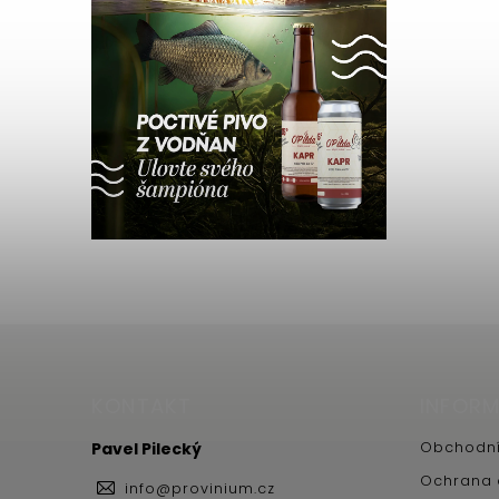
KONTAKT
INFORM
Pavel Pilecký
Obchodní
Ochrana 
info
@
provinium.cz