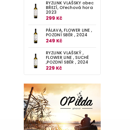
RYZLINK VLAŠSKY obec
BŘEZÍ, Ořechová hora
2023
299 Kč
PÁLAVA, FLOWER LINE ,
POZDNÍ SBĚR , 2024
249 Kč
RYZLINK VLAŠSKÝ ,
FLOWER LINE , SUCHÉ
,POZDNÍ SBĚR , 2024
229 Kč