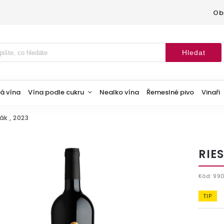
Ob
Hledat
á vína
Vína podle cukru
Nealko vína
Řemeslné pivo
Vinaři
ák , 2023
RIES
Kód:
99
TIP