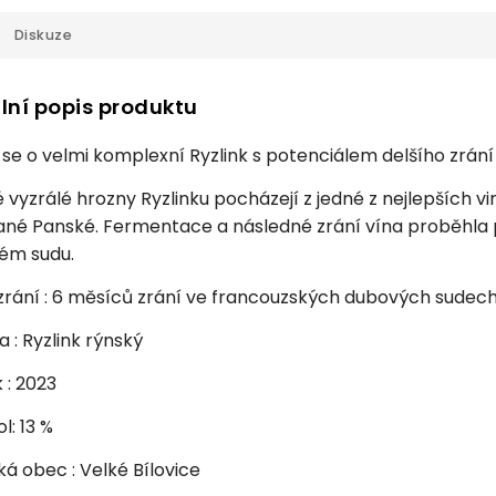
Diskuze
lní popis produktu
se o velmi komplexní Ryzlink s potenciálem delšího zrání v
 vyzrálé hrozny Ryzlinku pocházejí z jedné z nejlepších vin
ané Panské. Fermentace a následné zrání vína proběhla
ém sudu.
rání : 6 měsíců zrání ve francouzských dubových sudech
 : Ryzlink rýnský
 : 2023
l: 13 %
ká obec : Velké Bílovice