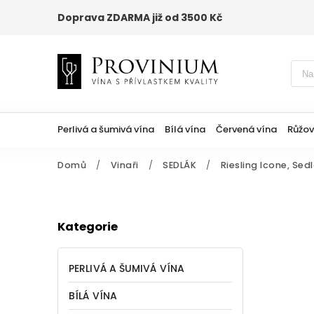
Doprava ZDARMA již od 3500 Kč
Perlivá a šumivá vína
Bílá vína
Červená vína
Růžov
Domů
/
Vinaři
/
SEDLÁK
/
Riesling Icone, Sedl
Kategorie
PERLIVÁ A ŠUMIVÁ VÍNA
BÍLÁ VÍNA