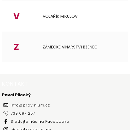
V
VOLAŘÍK MIKULOV
Z
ZÁMECKÉ VINAŘSTVÍ BZENEC
KONTAKT
Pavel Pilecký
info
@
provinium.cz
739 097 257
Sledujte nás na Facebooku
vinoteka.provinium